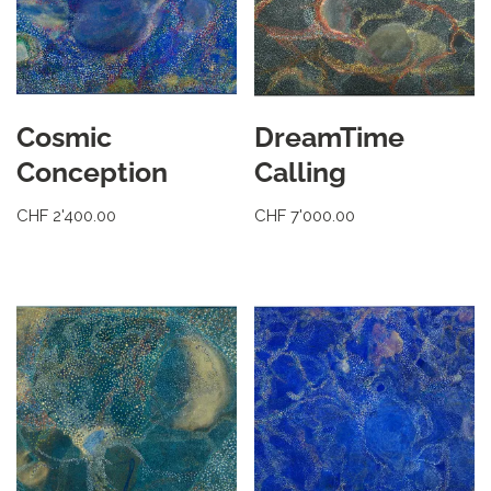
Cosmic
DreamTime
Conception
Calling
CHF
2'400.00
CHF
7'000.00